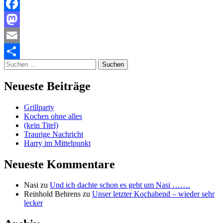
Facebook
Mastodon
Email
Suchen
Teilen
nach:
Neueste Beiträge
Grillparty
Kochen ohne alles
(kein Titel)
Traurige Nachricht
Harry im Mittelpunkt
Neueste Kommentare
Nasi
zu
Und ich dachte schon es geht um Nasi …….
Reinhold Behrens
zu
Unser letzter Kochabend – wieder sehr
lecker