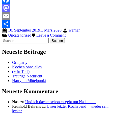
Facebook
Mastodon
Email
10. September 2019
1. März 2020
werner
Teilen
on
Uncategorized
Leave a Comment
Whisky
Suchen
Papa
nach:
macht
Neueste Beiträge
wieder
Tastings
Grillparty
Kochen ohne alles
(kein Titel)
Traurige Nachricht
Harry im Mittelpunkt
Neueste Kommentare
Nasi
zu
Und ich dachte schon es geht um Nasi …….
Reinhold Behrens
zu
Unser letzter Kochabend – wieder sehr
lecker